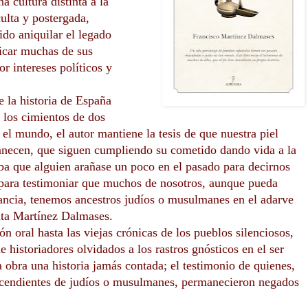
a cultura distinta a la
ulta y postergada,
ido aniquilar el legado
icar muchas de sus
r intereses políticos y
e la historia de España
 los cimientos de dos
 el mundo, el autor mantiene la tesis de que nuestra piel
manecen, que siguen cumpliendo su cometido dando vida a la
ba que alguien arañase un poco en el pasado para decirnos
para testimoniar que muchos de nosotros, aunque pueda
ancia, tenemos ancestros judíos o musulmanes en el adarve
nta Martínez Dalmases.
ón oral hasta las viejas crónicas de los pueblos silenciosos,
e historiadores olvidados a los rastros gnósticos en el ser
a obra una historia jamás contada; el testimonio de quienes,
escendientes de judíos o musulmanes, permanecieron negados