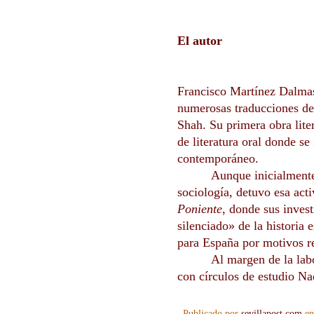
El autor
Francisco Martínez Dalmase
numerosas traducciones de t
Shah. Su primera obra liter
de literatura oral donde se
contemporáneo.
Aunque inicialmente
sociología, detuvo esa act
Poniente
, donde sus inves
silenciado» de la historia 
para España por motivos re
Al margen de la labo
con círculos de estudio N
Publicado por
sevillapost.com
e