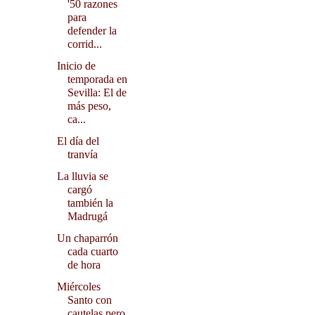
'50 razones
para
defender la
corrid...
Inicio de
temporada en
Sevilla: El de
más peso,
ca...
El día del
tranvía
La lluvia se
cargó
también la
Madrugá
Un chaparrón
cada cuarto
de hora
Miércoles
Santo con
cautelas pero