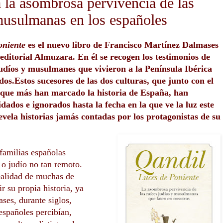
 la asombrosa pervivencia de las
 musulmanas en los españoles
oniente
es el nuevo libro de Francisco Martínez Dalmases
editorial Almuzara. En él se recogen los testimonios de
judíos y musulmanes que vivieron a la Península Ibérica
os.Estos sucesores de las dos culturas, que junto con el
s que más han marcado la historia de España, han
dados e ignorados hasta la fecha en la que ve la luz este
evela historias jamás contadas por los protagonistas de su
familias españolas
o judío no tan remoto.
realidad de muchas de
ir su propia historia, ya
ses, durante siglos,
españoles percibían,