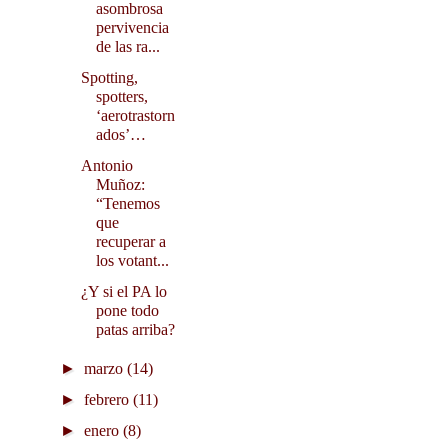
asombrosa
pervivencia
de las ra...
Spotting,
spotters,
‘aerotrastorn
ados’…
Antonio
Muñoz:
“Tenemos
que
recuperar a
los votant...
¿Y si el PA lo
pone todo
patas arriba?
►
marzo
(14)
►
febrero
(11)
►
enero
(8)