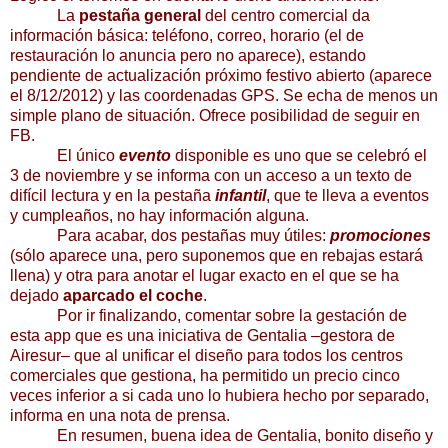
La
pestaña general
del centro comercial da
información básica: teléfono, correo, horario (el de
restauración lo anuncia pero no aparece), estando
pendiente de actualización próximo festivo abierto (aparece
el 8/12/2012) y las coordenadas GPS. Se echa de menos un
simple plano de situación. Ofrece posibilidad de seguir en
FB.
El único
evento
disponible es uno que se celebró el
3 de noviembre y se informa con un acceso a un texto de
difícil lectura y en la pestaña
infantil
, que te lleva a eventos
y cumpleaños, no hay información alguna.
Para acabar, dos pestañas muy útiles:
promociones
(sólo aparece una, pero suponemos que en rebajas estará
llena) y otra para anotar el lugar exacto en el que se ha
dejado
aparcado el coche
.
Por ir finalizando, comentar sobre la gestación de
esta app que es una iniciativa de Gentalia –
gestora de
Airesur
–
que al unificar el diseño para todos los centros
comerciales que gestiona, ha permitido un precio cinco
veces inferior a si cada uno lo hubiera hecho por separado,
informa en una nota de prensa.
En resumen, buena idea de Gentalia, bonito diseño y