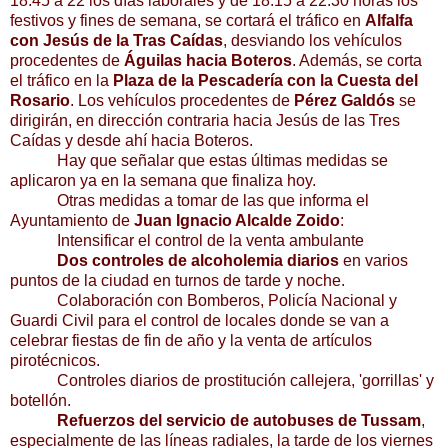
18.45 a
22 los días laborales y de
18.15 a
22.30 horas los
festivos y fines de semana, se cortará el tráfico en
Alfalfa
con Jesús de la Tras Caídas
, desviando los vehículos
procedentes de
Águilas hacia Boteros
. Además, se corta
el tráfico en la
Plaza de la Pescadería con la Cuesta del
Rosario
. Los vehículos procedentes de
Pérez Galdós
se
dirigirán, en dirección contraria hacia Jesús de las Tres
Caídas y desde ahí hacia Boteros.
Hay que señalar que estas últimas medidas se
aplicaron ya en la semana que finaliza hoy.
Otras medidas a tomar de las que informa el
Ayuntamiento de
Juan Ignacio Alcalde Zoido
:
Intensificar el control de la venta ambulante
Dos controles de alcoholemia diarios
en varios
puntos de la ciudad en turnos de tarde y noche.
Colaboración con Bomberos, Policía Nacional y
Guardi Civil para el control de locales donde se van a
celebrar fiestas de fin de año y la venta de artículos
pirotécnicos.
Controles diarios de prostitución callejera, 'gorrillas' y
botellón.
Refuerzos del servicio de autobuses de Tussam
,
especialmente de las líneas radiales, la tarde de los viernes