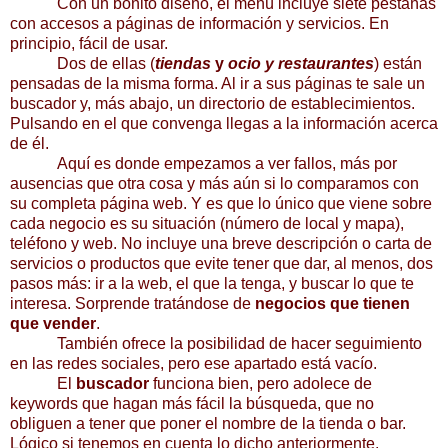
Con un bonito diseño, el menú incluye siete pestañas
con accesos a páginas de información y servicios. En
principio, fácil de usar.
Dos de ellas (
tiendas
y
ocio y restaurantes
) están
pensadas de la misma forma. Al ir a sus páginas te sale un
buscador y, más abajo, un directorio de establecimientos.
Pulsando en el que convenga llegas a la información acerca
de él.
Aquí es donde empezamos a ver fallos, más por
ausencias que otra cosa y más aún si lo comparamos con
su completa
página web
. Y es que lo único que viene sobre
cada negocio es su situación (número de local y mapa),
teléfono y web. No incluye una breve descripción o carta de
servicios o productos que evite tener que dar, al menos, dos
pasos más: ir a la web, el que la tenga, y buscar lo que te
interesa. Sorprende tratándose de
negocios que tienen
que vender
.
También ofrece la posibilidad de hacer seguimiento
en las redes sociales, pero ese apartado está vacío.
El
buscador
funciona bien, pero adolece de
keywords que hagan más fácil la búsqueda, que no
obliguen a tener que poner el nombre de la tienda o bar.
Lógico si tenemos en cuenta lo dicho anteriormente.