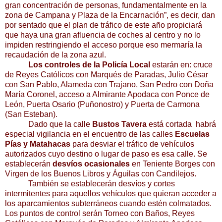
gran concentración de personas, fundamentalmente en la
zona de Campana y Plaza de la Encarnación”, es decir, dan
por sentado que el plan de tráfico de este año propiciará
que haya una gran afluencia de coches al centro y no lo
impiden restringiendo el acceso porque eso mermaría la
recaudación de la zona azul.
Los controles
de la Policía Local
estarán en: cruce
de Reyes Católicos con Marqués de Paradas, Julio César
con San Pablo, Alameda con Trajano, San Pedro con Doña
María Coronel, acceso a Almirante Apodaca con Ponce de
León, Puerta Osario (Puñonostro) y Puerta de Carmona
(San Esteban).
Dado que la calle
Bustos Tavera
está cortada habrá
especial vigilancia en el encuentro de las calles
Escuelas
Pías y Matahacas
para desviar el tráfico de vehículos
autorizados cuyo destino o lugar de paso es esa calle. Se
establecerán
desvíos ocasionales
en Teniente Borges con
Virgen de los Buenos Libros y Águilas con Candilejos.
También se establecerán desvíos y cortes
intermitentes para aquellos vehículos que quieran acceder a
los aparcamientos subterráneos cuando estén colmatados.
Los puntos de control serán Torneo con Baños, Reyes