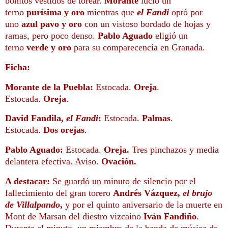
bonitos
vestidos de torear.
Morante
lució un
terno
purísima y oro
mientras que
el Fandi
optó por
uno
azul pavo y oro
con un vistoso bordado de hojas y
ramas, pero poco denso.
Pablo Aguado
eligió un
terno
verde y oro
para su comparecencia en Granada
.
Ficha:
Morante de la Puebla:
Estocada.
Oreja
.
Estocada.
Oreja
.
David Fandila,
el Fandi
:
Estocada.
Palmas
.
Estocada
.
Dos orejas
.
Pablo Aguado:
Estocada.
Oreja.
Tres pinchazos y
media
delantera efectiva. Aviso.
Ovación.
A destacar:
Se guardó un minuto de silencio por el
fallecimiento del gran torero
Andrés Vázquez,
el brujo
de Villalpando
,
y por el quinto aniversario de la muerte en
Mont de Marsan del diestro vizcaíno
Iván Fandiño
.