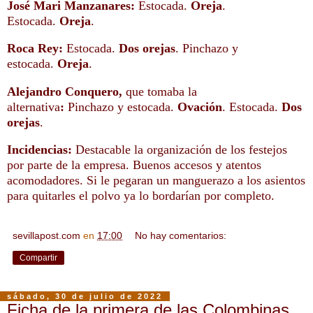
José Mari Manzanares:
Estocada.
Oreja
.
Estocada.
Oreja
.
Roca Rey:
Estocada.
Dos orejas
. Pinchazo y
estocada.
Oreja
.
Alejandro Conquero,
que tomaba la
alternativa
:
Pinchazo y estocada.
Ovación
. Estocada.
Dos
orejas
.
Incidencias:
Destacable la organización de los festejos
por parte de la empresa. Buenos accesos y atentos
acomodadores. Si le pegaran un manguerazo a los asientos
para quitarles el polvo ya lo bordarían por completo.
sevillapost.com
en
17:00
No hay comentarios:
Compartir
sábado, 30 de julio de 2022
Ficha de la primera de las Colombinas