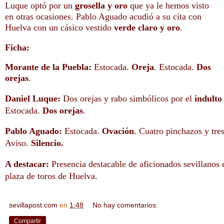
Luque
optó por un
grosella y oro
que ya le hemos visto
en otras ocasiones. Pablo Aguado
acudió a su cita con
Huelva con un cásico vestido
verde claro y oro
.
Ficha:
Morante de la Puebla:
Estocada.
Oreja
. Estocada.
Dos
orejas
.
Daniel Luque:
Dos orejas y rabo simbólicos por el
indulto
Estocada.
Dos orejas
.
Pablo Aguado:
Estocada.
Ovación
. Cuatro pinchazos y tre
Aviso.
Silencio.
A destacar:
Presencia destacable de aficionados sevillanos e
plaza de toros de Huelva.
sevillapost.com
en
1:48
No hay comentarios:
Compartir