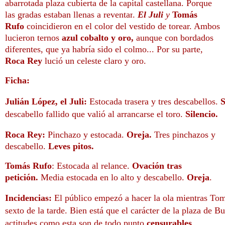
abarrotada plaza cubierta de la capital castellana. Porque
las gradas estaban llenas a reventar
.
El Juli
y
Tomás
Rufo
coincidieron en el color del vestido de torear. Ambos
lucieron ternos
azul cobalto y oro,
aunque con bordados
diferentes, que ya habría sido el colmo... Por su parte,
Roca Rey
lució un celeste claro y oro.
Ficha:
Julián López, el Juli:
Estocada trasera y tres descabellos.
S
descabello fallido que valió al arrancarse el toro.
Silencio.
Roca Rey:
Pinchazo y estocada.
Oreja.
Tres pinchazos y
descabello.
Leves pitos.
Tomás Rufo
: Estocada al relance.
Ovación tras
petición.
Media estocada en lo alto y descabello.
Oreja
.
Incidencias:
El público empezó a hacer la ola mientras Tom
sexto de la tarde. Bien está que el carácter de la plaza de Bu
actitudes como esta son de todo punto
censurables
.