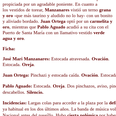
propiciada por un agradable poniente. En cuanto a
los
vestidos de torear,
Manzanares
vistió un terno
grana
y oro
-
que más taurino y aludido no lo hay- con un bonito
y aliviado bordado.
Juan Ortega
optó por un
carmelita y
oro
, mientras que
Pablo Aguado
acudió a su cita con el
Puerto de Santa María con un llamativo vestido
verde
agua y oro
.
Ficha:
José Mari Manzanares:
Estocada atravesada.
Ovación
.
Estocada.
Oreja
.
Juan Ortega:
Pinchazi y estocada caída.
Ovación
. Estocad
Pablo Aguado:
Estocada.
Oreja
. Dos pinchazos, aviso, pin
descabellos.
Silencio.
Incidencias:
Largas colas para acceder a la plaza por la
def
ya habitual en los dos últimos años. La banda de música vol
Nacional antes del paseíllo. Hubo
cierta polémica
por habe