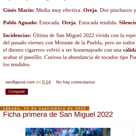
Ginés Marín:
Media muy efectiva.
Oreja
. Dos pinchazos 
Pablo Aguado:
Estocada.
Oreja
. Estocada tendida.
Silenci
Incidencias:
Última de San Miguel 2022 vivida con la esper
del pasado viernes con Morante de la Puebla, pero no todos l
el diestro cigarrero volvió a ser homenajeado con una
cálid
acabar el paseíllo. Curiosa la abundancia de tocados tipo P
los tendidos.
sevillapost.com
en
0:14
No hay comentarios:
Compartir
sábado, 24 de septiembre de 2022
Ficha primera de San Miguel 2022