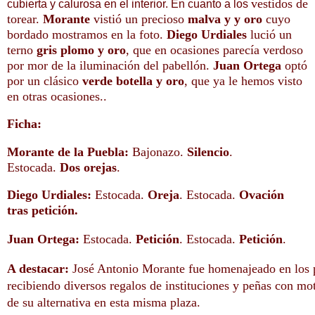
vestidos de
cubierta y calurosa en el interior. En cuanto a los
torear.
Morante
vistió un precioso
malva y y oro
cuyo
bordado mostramos en la foto.
Diego Urdiales
lució un
terno
gris plomo y oro
, que en ocasiones parecía verdoso
por mor de la iluminación del pabellón.
Juan Ortega
optó
por un clásico
verde botella y oro
, que ya le hemos visto
en otras ocasiones.
.
Ficha:
Morante de la Puebla:
Bajonazo.
Silencio
.
Estocada.
Dos orejas
.
Diego Urdiales:
Estocada.
Oreja
. Estocada.
Ovación
tras petición.
Juan Ortega:
Estocada.
Petición
. Estocada.
Petición
.
A destacar:
José Antonio Morante fue homenajeado en los 
recibiendo diversos regalos de instituciones y peñas con m
de su alternativa en esta misma plaza.