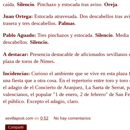
caída.
Silencio
. Pinchazo y estocada tras aviso.
Oreja
.
Juan Ortega:
Estocada atravesada. Dos descabellos tras av
trasera y tres descabellos.
Palmas
.
Pablo Aguado:
Tres pinchazos y estocada.
Silencio
. Media 
descabellos.
Silencio.
A destacar:
Presencia destacable de aficionados sevillanos e
plaza de toros de Nimes.
Incidencias:
Curioso el ambiente que se vive en esta plaza
una fiesta que a otra cosa. En el repertorio entre toro y tor
el adagio de el Concierto de Aranjuez, La Saeta de Serrat, p
valencianos, el popular "1 de enero, 2 de febrero" de San F
el público. Excepto el adagio, claro.
sevillapost.com
en
0:52
No hay comentarios:
Compartir