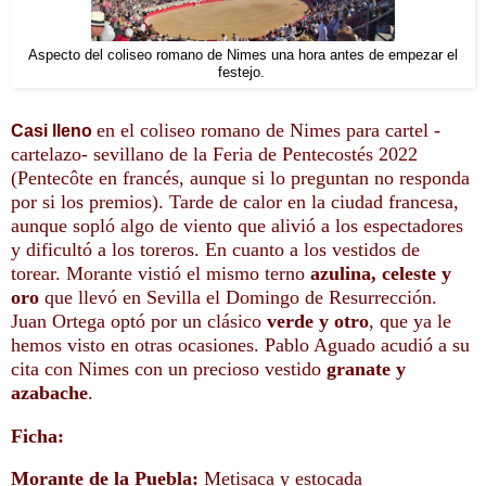
Aspecto del coliseo romano de Nimes una hora antes de empezar el
festejo.
en el coliseo romano de Nimes para cartel -
Casi lleno
cartelazo- sevillano de la Feria de Pentecostés 2022
(Pentecôte en francés, aunque si lo preguntan no responda
por si los premios). Tarde de calor en la ciudad francesa,
aunque sopló algo de viento que alivió a los espectadores
y dificultó a los toreros. En cuanto a los
vestidos de
torear.
Morante vistió el mismo terno
azulina, celeste y
oro
que llevó en Sevilla el Domingo de Resurrección.
Juan Ortega
optó por un clásico
verde y otro
, que ya le
hemos visto en otras ocasiones. Pablo Aguado
acudió a su
cita con Nimes con un precioso vestido
granate y
azabache
.
Ficha:
Morante de la Puebla:
Metisaca y estocada