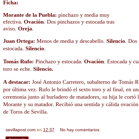
Ficha:
Morante de la Puebla:
pinchazo y media muy
efectiva.
Ovación
. Dos pinchazos y estocada tras
aviso.
Oreja
.
Juan Ortega:
Menos de media y descabello.
Silencio
. Dos
estocada.
Silencio
.
Tomás Rufo:
Pinchazo y estocada.
Ovación
. Estocada y cu
toro se eche.
Silencio.
A destacar:
José Antonio Carretero, subalterno de Tomás Ru
por última vez. Rufo le brindó el sexto toro y al final, en u
ceremonia junto al burladero de matadores, su hija le cortó 
Morante y su matador. Recibió una sentida y cálida ovación 
de Toros de Sevilla.
sevillapost.com
en
12:37
No hay comentarios: