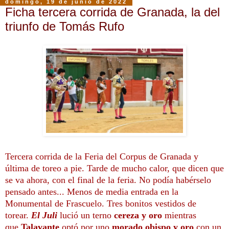
domingo, 19 de junio de 2022
Ficha tercera corrida de Granada, la del
triunfo de Tomás Rufo
Tercera corrida de la Feria del Corpus de Granada y
última de toreo a pie. Tarde de mucho calor, que dicen que
se va ahora, con el final de la feria. No podía habérselo
pensado antes... Menos de media entrada en la
Monumental de Frascuelo. Tres bonitos
vestidos de
torear.
El Juli
lució un terno
cereza y oro
mientras
que
Talavante
optó por uno
morado obispo y oro
con un