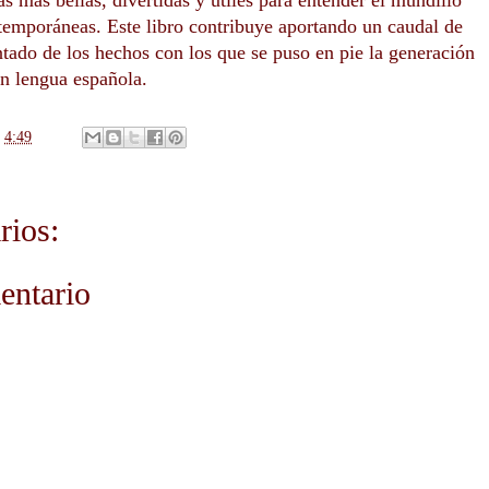
ias más bellas, divertidas y útiles para entender el mundillo
ntemporáneas. Este libro contribuye aportando un caudal de
tado de los hechos con los que se puso en pie la generación
n lengua española.
n
4:49
rios:
entario