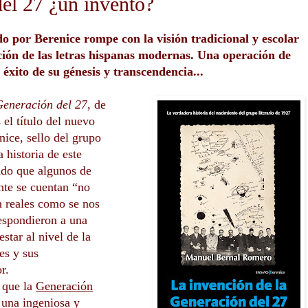
el 27 ¿un invento?
o por Berenice rompe con la visión tradicional y escolar
ión de las letras hispanas modernas. Una operación de
 éxito de su génesis y transcendencia...
Generación del 27
,
de
s el título del nuevo
nice, sello del grupo
a historia de este
ndo que algunos de
nte se cuentan “no
an reales como se nos
espondieron a una
star al nivel de la
es y sus
tor.
r que la
Generación
 una ingeniosa y