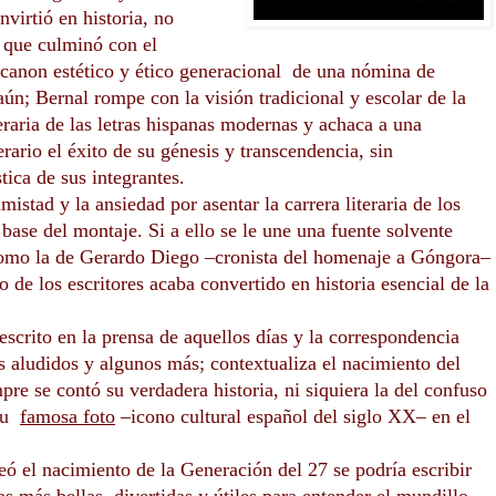
virtió en historia, no
r que culminó con el
 canon estético y ético generacional
de una nómina de
aún; Bernal rompe con la visión tradicional y escolar de la
raria de las letras hispanas modernas y achaca a una
rario el éxito de su génesis y transcendencia, sin
tica de sus integrantes.
mistad y la ansiedad por asentar la carrera literaria de los
base del montaje. Si a ello se le une una fuente solvente
como la de Gerardo Diego –cronista del homenaje a Góngora–
 de los escritores acaba convertido en historia esencial de la
 escrito en la prensa de aquellos días y la correspondencia
os aludidos y algunos más; contextualiza el nacimiento del
re se contó su verdadera historia, ni siquiera la del confuso
 su
famosa foto
–
icono cultural español del siglo XX
–
en el
ó el nacimiento de la Generación del 27 se podría escribir