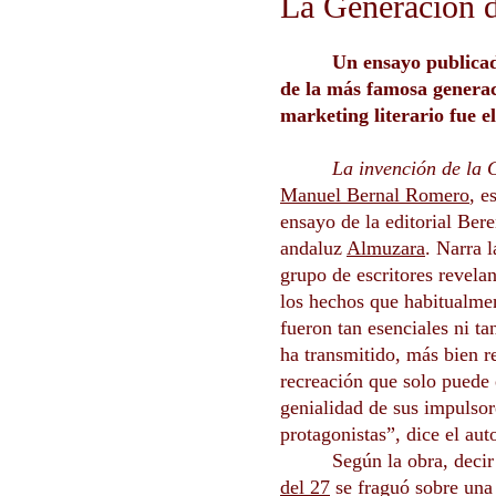
La Generación d
Un ensayo publicad
de la más famosa generac
marketing literario fue el
La invención de la 
Manuel Bernal Romero
, e
ensayo de la editorial Bere
andaluz
Almuzara
. Narra l
grupo de escritores revela
los hechos que habitualme
fueron tan esenciales ni t
ha transmitido, más bien r
recreación que solo puede e
genialidad de sus impulsor
protagonistas”, dice el au
Según la obra, deci
del 27
se fraguó sobre una