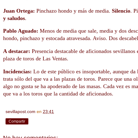
Juan Ortega:
Pinchazo hondo y más de media.
Silencio
. P
y saludos
.
Pablo Aguado:
Menos de media que sale, media y dos desc
hondo, pinchazo y estocada atravesada. Aviso. Dos descabe
A destacar:
Presencia destacable de aficionados sevillanos e
plaza de toros de Las Ventas.
Incidencias:
Lo de este público es insoportable, aunque da 
trata sólo del que va a las plazas de toros. Parece que una 
algo no gusta se ha apoderado de las masas. Cada vez es ma
que va a los toros que la cantidad de aficionados.
sevillapost.com
en
23:41
Compartir
No hay comentarios: